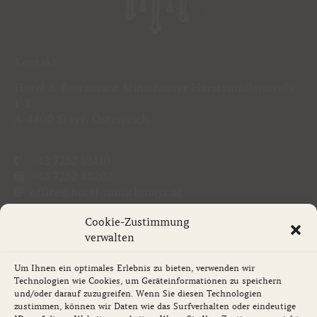
Kontakt
Hotel & Restaurant Minichmayr Haratzmüllerstraße
1-3
A-4400 Steyr, Österreich
+43 7252 53410
+43 7252 48202
office@hotel-minichmayr.at
Restaurant
Mo-Sa geöffnet
Cookie-Zustimmung
Feiertage auf Anfrage
verwalten
Um Ihnen ein optimales Erlebnis zu bieten, verwenden wir
Daten
Technologien wie Cookies, um Geräteinformationen zu speichern
und/oder darauf zuzugreifen. Wenn Sie diesen Technologien
Impressum
zustimmen, können wir Daten wie das Surfverhalten oder eindeutige