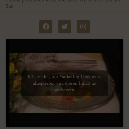
Sie!
F
T
I
a
w
n
c
i
s
e
t
t
b
t
a
o
e
g
o
r
r
k
a
m
Klicke hier, um Marketing-Cookies zu
akzeptieren und diesen Inhalt zu
aktivieren