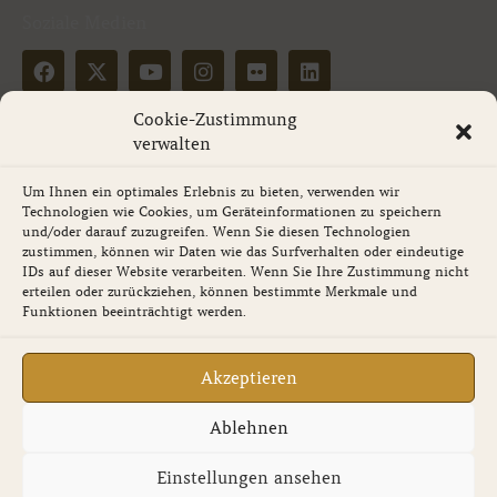
Soziale Medien
F
X
Y
I
F
L
a
-
o
n
l
i
c
t
u
s
i
n
Cookie-Zustimmung
e
w
t
t
c
k
Bewertung schreiben
b
i
u
a
k
e
verwalten
o
t
b
g
r
d
o
t
e
r
i
Um Ihnen ein optimales Erlebnis zu bieten, verwenden wir
k
e
a
n
Technologien wie Cookies, um Geräteinformationen zu speichern
Service
r
m
und/oder darauf zuzugreifen. Wenn Sie diesen Technologien
zustimmen, können wir Daten wie das Surfverhalten oder eindeutige
Newsletter
IDs auf dieser Website verarbeiten. Wenn Sie Ihre Zustimmung nicht
erteilen oder zurückziehen, können bestimmte Merkmale und
Funktionen beeinträchtigt werden.
Gutscheine
Akzeptieren
Ablehnen
Einstellungen ansehen