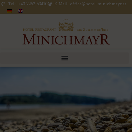
Zum
Tel.: +43 7252 53410
E-Mail: office@hotel-minichmayr.at
Inhalt
springen