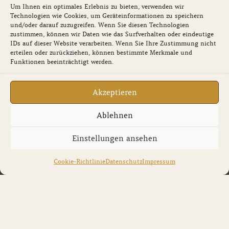
o
t
e
r
i
Um Ihnen ein optimales Erlebnis zu bieten, verwenden wir
k
e
a
n
Technologien wie Cookies, um Geräteinformationen zu speichern
Service
r
m
und/oder darauf zuzugreifen. Wenn Sie diesen Technologien
zustimmen, können wir Daten wie das Surfverhalten oder eindeutige
Newsletter
IDs auf dieser Website verarbeiten. Wenn Sie Ihre Zustimmung nicht
erteilen oder zurückziehen, können bestimmte Merkmale und
Funktionen beeinträchtigt werden.
Gutscheine
Akzeptieren
Ablehnen
Einstellungen ansehen
Cookie-Richtlinie
Datenschutz
Impressum