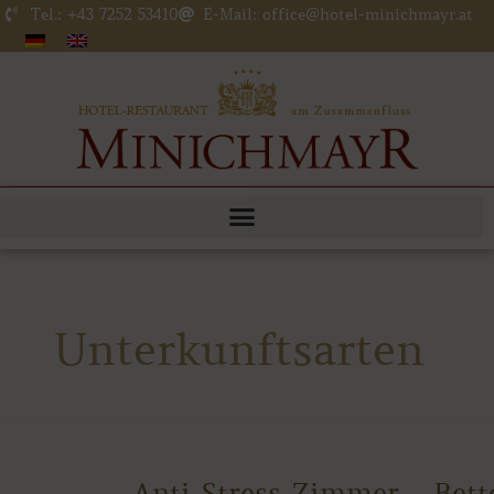
Zum
Tel.: +43 7252 53410
E-Mail: office@hotel-minichmayr.at
Inhalt
springen
Unterkunftsarten
Anti-
Anti-Stress-Zimmer _ Bett