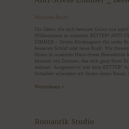
Stress-
Zimmer
Michaela Bauer
_
Better³
Für Gäste, die sich bewusst Gutes tun möc
Willkommen in unserem BETTER³ ANTI-S
ZIMMER – Ihrem Rückzugsort für mehr Ru
besseren Schlaf und neue Kraft. Wir freuen
Ihnen in unserem Haus etwas Besonderes b
können: ein Zimmer, das sich ganz Ihrer E
widmet. Ausgestattet mit dem BETTER³ An
Schlafset schenken wir Ihnen einen Raum, 
Weiterlesen »
Romantik
Romantik Studio
Studio