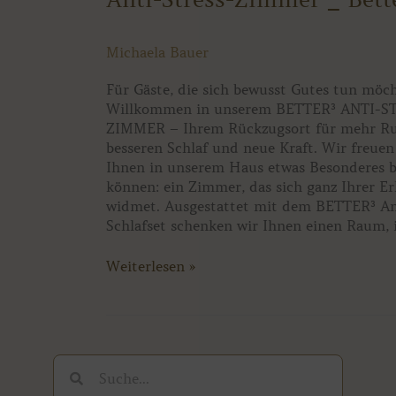
Stress-
Zimmer
Michaela Bauer
_
Better³
Für Gäste, die sich bewusst Gutes tun möc
Willkommen in unserem BETTER³ ANTI-S
ZIMMER – Ihrem Rückzugsort für mehr Ru
besseren Schlaf und neue Kraft. Wir freuen
Ihnen in unserem Haus etwas Besonderes b
können: ein Zimmer, das sich ganz Ihrer E
widmet. Ausgestattet mit dem BETTER³ An
Schlafset schenken wir Ihnen einen Raum, 
Weiterlesen »
Suche
Suche