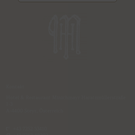
Kontakt
Hotel & Restaurant Minichmayr Haratzmüllerstraße
1-3
A-4400 Steyr, Österreich
+43 7252 53410