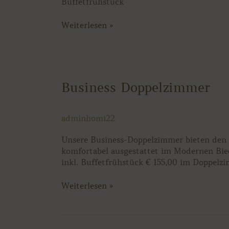
Buffetfrühstück
Weiterlesen »
Business
Business Doppelzimmer
Doppelzimmer
adminhomi22
Unsere Business-Doppelzimmer bieten den pe
komfortabel ausgestattet im Modernen Bie
inkl. Buffetfrühstück € 155,00 im Doppelzi
Weiterlesen »