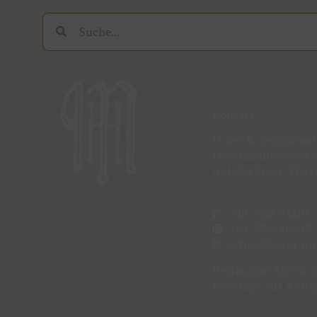
Suche
Suche
Kontakt
Hotel & Restauran
Haratzmüllerstraße
A-4400 Steyr, Öste
+43 7252 53410
+43 7252 48202
office@hotel-mi
Restaurant
Mo-Sa g
Feiertage auf Anfra