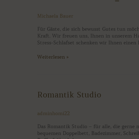
Stress-
Zimmer
Michaela Bauer
_
Better³
Für Gäste, die sich bewusst Gutes tun m
Kraft. Wir freuen uns, Ihnen in unserem H
Stress-Schlafset schenken wir Ihnen einen
Weiterlesen »
Romantik
Romantik Studio
Studio
adminhomi22
Das Romantik Studio – für alle, die gerne
bequemen Doppelbett, Badezimmer, Schreibti