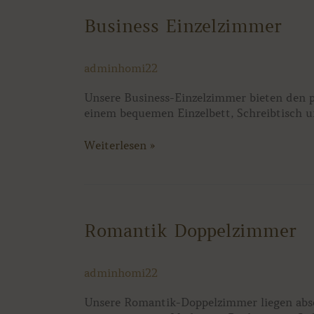
Business
Business Einzelzimmer
Einzelzimmer
adminhomi22
Unsere Business-Einzelzimmer bieten den p
einem bequemen Einzelbett, Schreibtisch un
Weiterlesen »
Romantik
Romantik Doppelzimmer
Doppelzimmer
adminhomi22
Unsere Romantik-Doppelzimmer liegen abse