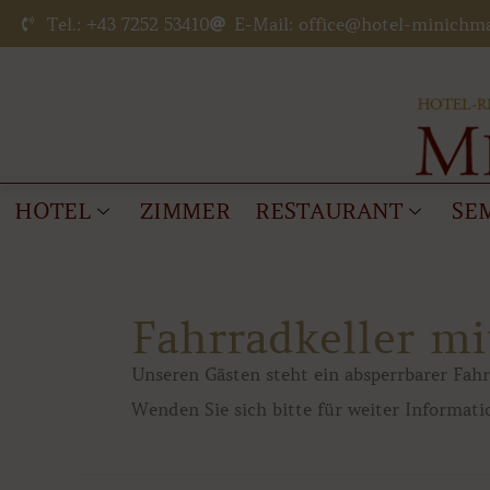
Zum
Tel.: +43 7252 53410
E-Mail: office@hotel-minichma
Inhalt
springen
HOTEL
ZIMMER
RESTAURANT
SE
Fahrradkeller m
Unseren Gästen steht ein absperrbarer Fah
Wenden Sie sich bitte für weiter Informat