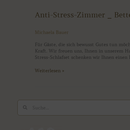
Anti-
Anti-Stress-Zimmer _ Bett
Stress-
Zimmer
Michaela Bauer
_
Better³
Für Gäste, die sich bewusst Gutes tun m
Kraft. Wir freuen uns, Ihnen in unserem H
Stress-Schlafset schenken wir Ihnen einen
Weiterlesen »
Suche
Suche