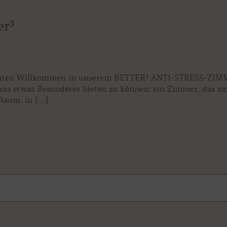
er³
öchten Willkommen in unserem BETTER³ ANTI-STRESS-ZIMM
aus etwas Besonderes bieten zu können: ein Zimmer, das s
 Raum, in […]