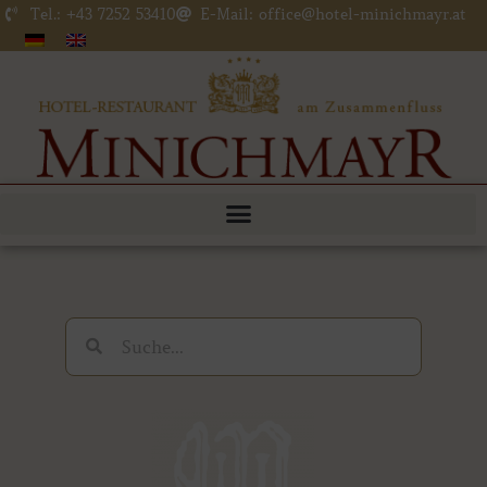
Zum
Tel.: +43 7252 53410
E-Mail: office@hotel-minichmayr.at
Inhalt
springen
Suche
Suche