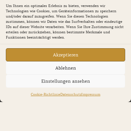
o
t
e
r
i
Um Ihnen ein optimales Erlebnis zu bieten, verwenden wir
k
e
a
n
Technologien wie Cookies, um Geräteinformationen zu speichern
Service
r
m
und/oder darauf zuzugreifen. Wenn Sie diesen Technologien
zustimmen, können wir Daten wie das Surfverhalten oder eindeutige
Newsletter
IDs auf dieser Website verarbeiten. Wenn Sie Ihre Zustimmung nicht
erteilen oder zurückziehen, können bestimmte Merkmale und
Funktionen beeinträchtigt werden.
Gutscheine
Akzeptieren
Ablehnen
Einstellungen ansehen
Cookie-Richtlinie
Datenschutz
Impressum